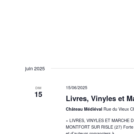
g
a
t
i
o
n
d
juin 2025
e
15/06/2025
DIM
v
15
Livres, Vinyles et Ma
u
Château Médiéval
Rue du Vieux Ch
e
« LIVRES, VINYLES ET MARCHE 
s
MONTFORT SUR RISLE (27) Forte de
et d’auteurs romanciers à ...