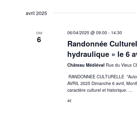
par
Sélectionnez
e
mot-
une
avril 2025
clé.
date.
r
c
06/04/2025 @ 09:00
-
14:30
DIM
6
Randonnée Culturel
h
hydraulique » le 6 a
e
Château Médiéval
Rue du Vieux Ch
e
RANDONNEE CULTURELLE "Autour du
t
AVRIL 2025 Dimanche 6 avril, Montf
n
caractère culturel et historique. ...
a
4€
v
i