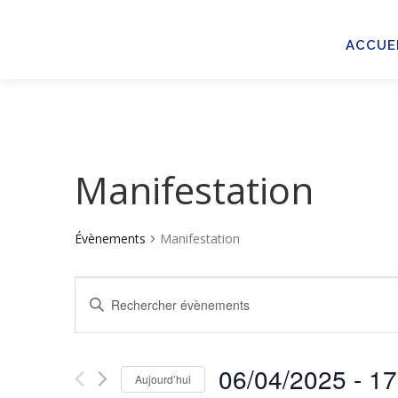
Aller
au
ACCUE
contenu
Manifestation
Évènements
Manifestation
R
Saisir
mot-
e
clé.
c
Rechercher
06/04/2025
 - 
17
Évènements
Aujourd’hui
h