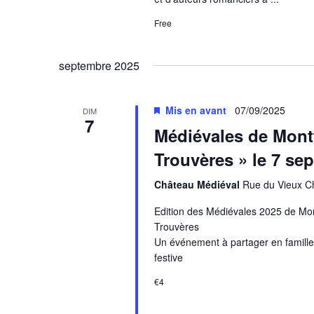
É
Free
v
è
septembre 2025
n
e
Mis en avant
07/09/2025
DIM
7
Médiévales de Montf
m
Trouvères » le 7 se
e
Château Médiéval
Rue du Vieux Ch
n
Edition des Médiévales 2025 de Mont
t
Trouvères
Un événement à partager en famill
s
festive
€4