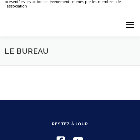
présentées les actions et événements menés par les membres de
Aller
l'association
au
contenu
Menu
ACCUEIL
AGENDA
PATRIMOINE LOCAL
LE BUREAU
ACTIONS CULTURELLES
TOURISME
ARCHIVES
RESTEZ À JOUR