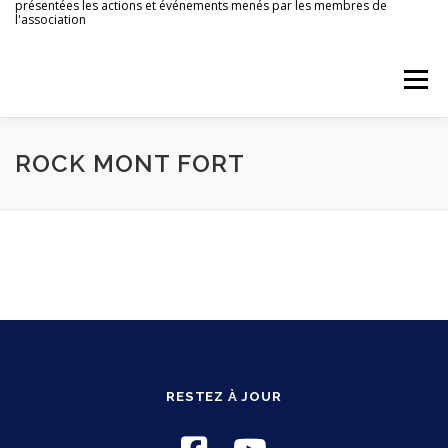
présentées les actions et événements menés par les membres de
Aller
l'association
au
contenu
Menu
ACCUEIL
AGENDA
PATRIMOINE LOCAL
ROCK MONT FORT
ACTIONS CULTURELLES
TOURISME
ARCHIVES
RESTEZ À JOUR