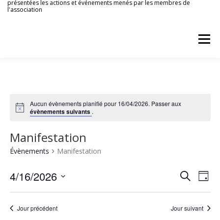
présentées les actions et événements menés par les membres de
Aller
l'association
au
contenu
Menu
ACCUEIL
AGENDA
PATRIMOINE LOCAL
Aucun évènements planifié pour 16/04/2026. Passer aux
évènements suivants
.
ACTIONS CULTURELLES
TOURISME
Manifestation
ARCHIVES
Évènements
Manifestation
N
4/16/2026
R
Recherche
Jour
a
e
Sélectionnez
v
une
c
i
date.
Jour précédent
Jour suivant
g
h
a